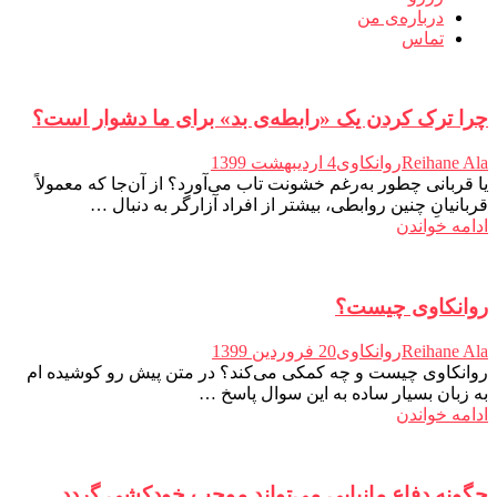
درباره‌ی من
تماس
روانکاوی
مقالات.
چرا ترک کردن یک «رابطه‌ی بد» برای ما دشوار است؟
Reihane Ala
روانکاوی
4 اردیبهشت 1399
یا قربانی چطور به‌رغم خشونت تاب می‌آورد؟ از آن‌جا که معمولاً
قربانیانِ چنین روابطی، بیشتر از افراد آزارگر به دنبال …
ادامه خواندن
روانکاوی چیست؟
Reihane Ala
روانکاوی
20 فروردین 1399
روانکاوی چیست و چه کمکی می‌کند؟ در متن پیش رو کوشیده ام
به زبان بسیار ساده به این سوال پاسخ …
ادامه خواندن
چگونه دفاع مانیایی می‌تواند موجب خودکشی گردد.